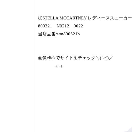
①STELLA MCCARTNEY レディーススニーカー
800321 N0212 9022
当店品番:stm800321b
画像clickでサイトをチェック＼( 'ω')／
↓↓↓