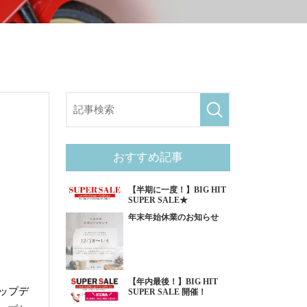
おすすめ記事
【半期に一度！】BIG HIT
SUPER SALE★
年末年始休業のお知らせ
【年内最後！】BIG HIT
アップデ
SUPER SALE 開催！